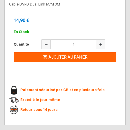
Cable DVI-D Dual Link M/M 3M
14,90 €
En Stock
remove
add
Quantité

AJOUTER AU PANIER
Paiement sécurisé par CB et en plusieurs fois
Expédié le jour même
Retour sous 14 jours