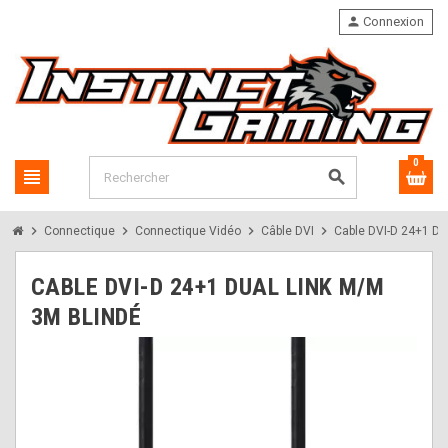
person
Connexion
0
view_headline
search
chevron_right
chevron_right
chevron_right
chevron_right
Connectique
Connectique Vidéo
Câble DVI
Cable DVI-D 24+1 Du
CABLE DVI-D 24+1 DUAL LINK M/M
3M BLINDÉ