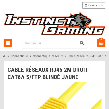
person
Connexion
0
view_headline
search
chevron_right
chevron_right
chevron_right
chevron_right
Connectique
Connectique Réseaux
Câble Réseaux RJ45 Cat 6
CABLE RÉSEAUX RJ45 2M DROIT
CAT6A S/FTP BLINDÉ JAUNE