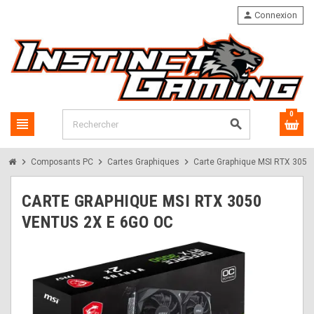
person
Connexion
0
view_headline
search
chevron_right
chevron_right
chevron_right
Composants PC
Cartes Graphiques
Carte Graphique MSI RTX 305
CARTE GRAPHIQUE MSI RTX 3050
VENTUS 2X E 6GO OC