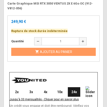
Carte Graphique MSI RTX 3050 VENTUS 2X E 6Go OC (912-
V812-056)
249,90 €
Rupture de stock durée indéterminée
remove
add
Quantité

AJOUTER AU PANIER
2x
3x
4x
10x
24x
Jusqu'à
33
mensualités
-
Cliquer pour en savoir plus
Un crédit vous engage et doit être remboursé. Vérifiez vos