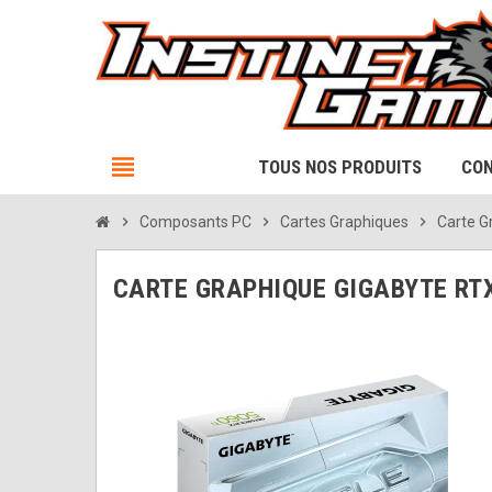
view_headline
TOUS NOS PRODUITS
CON
chevron_right
Composants PC
chevron_right
Cartes Graphiques
chevron_right
Carte G
CARTE GRAPHIQUE GIGABYTE RTX 