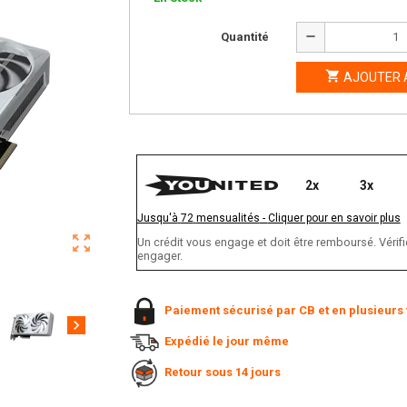
remove
Quantité

AJOUTER 
2x
3x
Jusqu'à
72
mensualités
-
Cliquer pour en savoir plus
zoom_out_map
Un crédit vous engage et doit être remboursé. Vér
engager.
Paiement sécurisé par CB et en plusieurs 
chevron_right
Expédié le jour même
Retour sous 14 jours