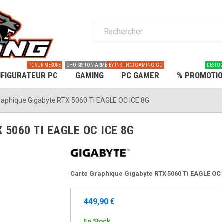
PC SUR MESURE
CHOISIS TON ARME
BY INSTINCTGAMING.GG
DESTO
FIGURATEUR PC
GAMING
PC GAMER
% PROMOTI
raphique Gigabyte RTX 5060 Ti EAGLE OC ICE 8G
5060 TI EAGLE OC ICE 8G
Carte Graphique Gigabyte RTX 5060 Ti EAGLE O
449,90 €
En Stock