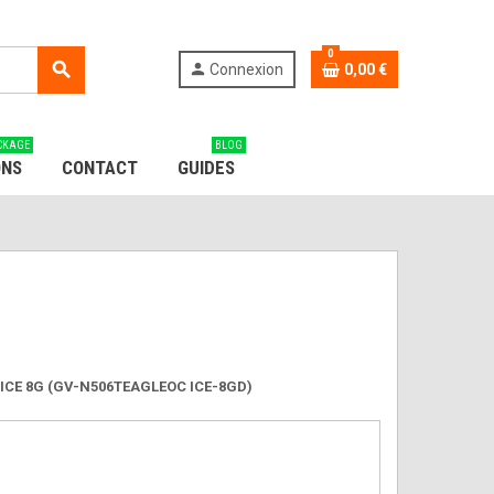
0
search
person
Connexion
0,00 €
CKAGE
BLOG
ONS
CONTACT
GUIDES
C ICE 8G (GV-N506TEAGLEOC ICE-8GD)