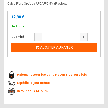
Cable Fibre Optique APC/UPC 5M (Freebox)
12,90 €
En Stock
remove
add
Quantité

AJOUTER AU PANIER
Paiement sécurisé par CB et en plusieurs fois
Expédié le jour même
Retour sous 14 jours