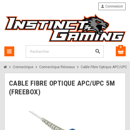
person
Connexion
0
view_headline
search
chevron_right
chevron_right
chevron_right
Connectique
Connectique Réseaux
Cable Fibre Optique APC/UPC 5
CABLE FIBRE OPTIQUE APC/UPC 5M
(FREEBOX)