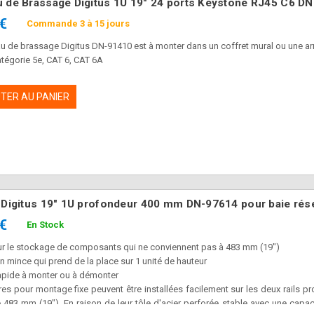
 de Brassage Digitus 1U 19" 24 ports Keystone RJ45 C6 D
 €
Commande 3 à 15 jours
u de brassage Digitus DN-91410 est à monter dans un coffret mural ou une a
tégorie 5e, CAT 6, CAT 6A
TER AU PANIER
 Digitus 19" 1U profondeur 400 mm DN-97614 pour baie rés
 €
En Stock
our le stockage de composants qui ne conviennent pas à 483 mm (19")
 mince qui prend de la place sur 1 unité de hauteur
rapide à monter ou à démonter
es pour montage fixe peuvent être installées facilement sur les deux rails p
 483 mm (19"). En raison de leur tôle d'acier perforée stable avec une capaci