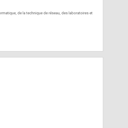
matique, de la technique de réseau, des laboratoires et
e haut ou vers le bas