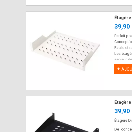
Étagère
39,90
Parfait p
Conception
Facile et 
Les étagèr
serveur de
pour les 
AJOU
Étagère
39,90
Étagère D
De concep