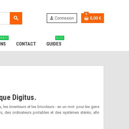
0
search
person
Connexion
0,00 €
CKAGE
BLOG
ONS
CONTACT
GUIDES
que Digitus.
les inventeurs et les bricoleurs - en un mot: pour les gens
s, des ordinateurs portables et des systèmes stéréo, afin