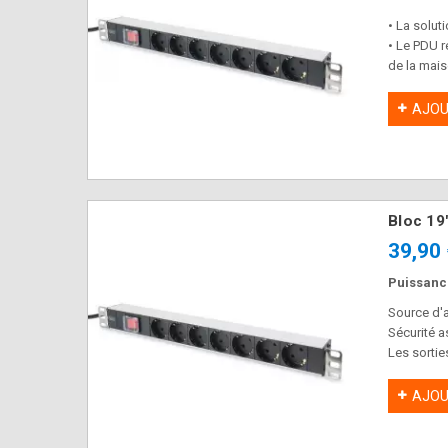
• La solut
• Le PDU r
de la mai
• Il peut 
• Il est p
AJOU
Bloc 19
39,90
Puissance
Source d'a
Sécurité a
Les sortie
L'interrup
AJOU