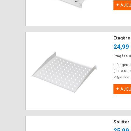
pour les 
AJOU
Étagère
24,99
Étagère D
L'étagère
(unité de 
organiser 
400 mm pe
informatiqu
AJOU
Splitte
25,99