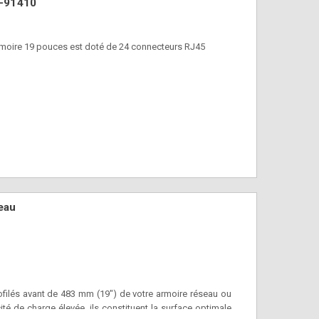
N-91410
rmoire 19 pouces est doté de 24 connecteurs RJ45
eau
rofilés avant de 483 mm (19") de votre armoire réseau ou
té de charge élevée, ils constituent la surface optimale