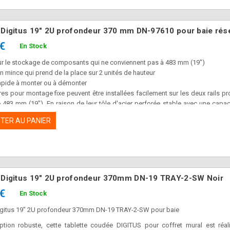
 Digitus 19" 2U profondeur 370 mm DN-97610 pour baie rés
 €
En Stock
our le stockage de composants qui ne conviennent pas à 483 mm (19")
 mince qui prend de la place sur 2 unités de hauteur
rapide à monter ou à démonter
es pour montage fixe peuvent être installées facilement sur les deux rails p
 483 mm (19"). En raison de leur tôle d'acier perforée stable avec une capaci
composants qui ne conviennent pas à 483 mm (19").
TER AU PANIER
 Digitus 19" 2U profondeur 370mm DN-19 TRAY-2-SW Noir
 €
En Stock
igitus 19" 2U profondeur 370mm DN-19 TRAY-2-SW pour baie
tion robuste, cette tablette coudée DIGITUS pour coffret mural est réali