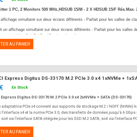
itter 1 PC, 2 Monitors 500 MHz,HDSUB 15/M - 2 X HDSUB 15/F Rés.Max.
 affichage simultané sur deux écrans différents - Parfait pour les salles de cl
it un affichage simultané sur deux écrans différents - Parfait pour les salles 
e/sortie vidéo: Sub-D HD , 15-points, femelles
nce de transmission Max.: 75m
TER AU PANIER
CI Express Digitus DS-33170 M.2 PCIe 3.0 x4 1xNVMe + 1xS
 €
En Stock
 Express Digitus DS-33170 M.2 PCIe 3.0 x4 2xNVMe + SATA (DS-33170)
e adaptatrice PCIe x4 convient aux supports de stockage M.2 / NGFF (NVMe) k
 l'interface x4 et la norme PCIe 3.0, des transferts de données jusqu'à 6 Gbp
soit via l'interface SATA intégrée pour les SSD M.2 SATA, soit via l'interfac
'extension M.2 PCIe 3.0 multifonctionnelle de DIGITUS®.
TER AU PANIER