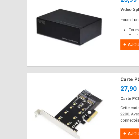
Video Spl
Fournit un
Fourn
Entré
Dista
AJOU
Carte P
27,90
Carte PCI
Cette cart
2280. Avec
connectés 
la carte d
AJOU