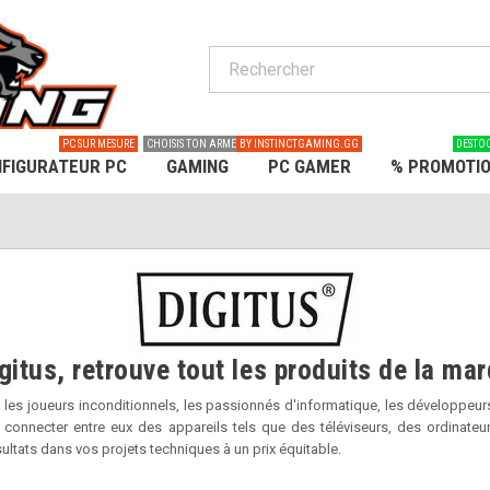
PC SUR MESURE
CHOISIS TON ARME
BY INSTINCTGAMING.GG
DESTO
FIGURATEUR PC
GAMING
PC GAMER
% PROMOTI
gitus, retrouve tout les produits de la mar
es joueurs inconditionnels, les passionnés d'informatique, les développeurs, 
onnecter entre eux des appareils tels que des téléviseurs, des ordinateur
sultats dans vos projets techniques à un prix équitable.