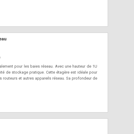
eau
)
lement pour les baies réseau. Avec une hauteur de 1U
ité de stockage pratique. Cette étagère est idéale pour
es routeurs et autres appareils réseau. Sa profondeur de
tus, une marque réputée dans le domaine des solutions