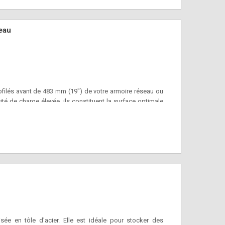
eau
rofilés avant de 483 mm (19") de votre armoire réseau ou
té de charge élevée, ils constituent la surface optimale
sée en tôle d'acier. Elle est idéale pour stocker des