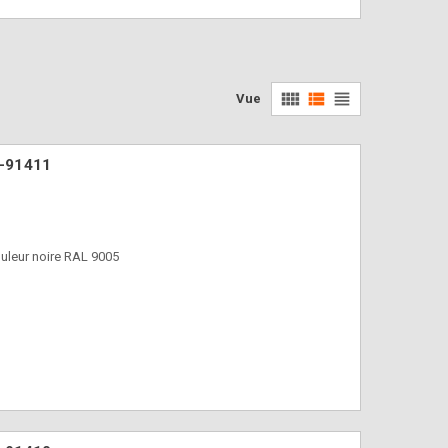
view_comfy
view_list
view_headline
Vue
N-91411
uleur noire RAL 9005