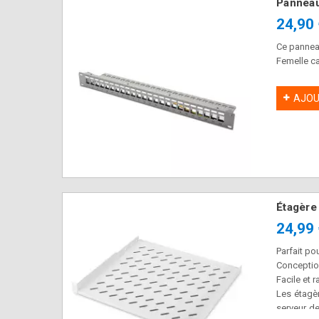
Panneau
24,90
Ce pannea
Femelle ca
AJOU
Étagère
24,99
Parfait p
Conception
Facile et 
Les étagèr
serveur de