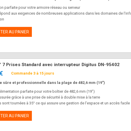
ion parfaite pour votre armoire réseau ou serveur
épond aux exigences de nombreuses applications dans les domaines de l'infor
son
être monté aussi bien horizontalement que verticalement
ossible, selon le type d'armoire, de monter la multiprise avec des fixations vers l
TER AU PANIER
" 7 Prises Standard avec interrupteur Digitus DN-95402
 €
Commande 3 à 15 jours
 sûre et professionnelle dans la plage de 482,6 mm (19")
limentation parfaite pour votre boîtier de 482,6 mm (19")
ssurée grâce à une prise de sécurité à double mise à la terre
s sont tournées à 35° ce qui assure une gestion de l'espace et un accès facile
teur lumineux est protégé contre la mise hors tension accidentelle
TER AU PANIER