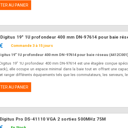
composants qui ne conviennent pas à 483 mm (19").
TER AU PANIER
 Digitus 19" 1U profondeur 400 mm DN-97614 pour baie rés
 €
Commande 3 à 15 jours
igitus 19" 1U profondeur 400 mm DN-97614 pour baie réseau (4412C001
 Digitus 19" 1U profondeur 400 mm DN-97614 est une étagère conçue spécia
rack), elle occupe un espace minimal dans la baie tout en offrant une capac
et ranger différents équipements tels que les commutateurs, les serveurs, l
rmet d'accueillir des équipements de taille standard. Fabriquée par Digi
es, cette étagère est robuste, fiable et facile à installer.
TER AU PANIER
r Digitus Pro DS-41110 VGA 2 sorties 500MHz 75M
 €
En Stock