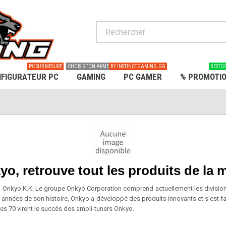
PC SUR MESURE
CHOISIS TON ARME
BY INSTINCTGAMING.GG
DESTO
FIGURATEUR PC
GAMING
PC GAMER
% PROMOTI
o, retrouve tout les produits de la
Onkyo K.K. Le groupe Onkyo Corporation comprend actuellement les divisions 
s années de son histoire, Onkyo a développé des produits innovants et s’est f
 70 virent le succès des ampli-tuners Onkyo.