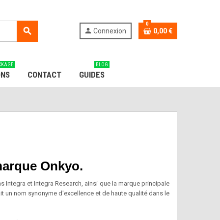
0
search
person
Connexion
0,00 €
CKAGE
BLOG
ONS
CONTACT
GUIDES
 marque Onkyo.
Integra et Integra Research, ainsi que la marque principale
ait un nom synonyme d'excellence et de haute qualité dans le