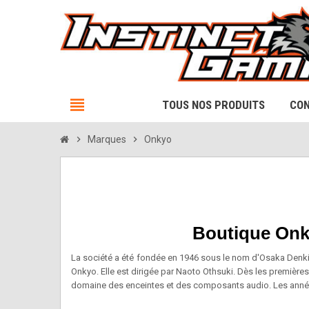
view_headline
TOUS NOS PRODUITS
CON
chevron_right
Marques
chevron_right
Onkyo
Boutique Onky
La société a été fondée en 1946 sous le nom d'Osaka Denki 
Onkyo. Elle est dirigée par Naoto Othsuki. Dès les première
domaine des enceintes et des composants audio. Les années