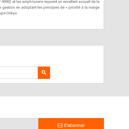
9990) et les ampli-tuners reçurent un excellent accueil de la
 gestion en adoptant les principes de « priorité à la marge
oupe Onkyo.
search
S’abonner