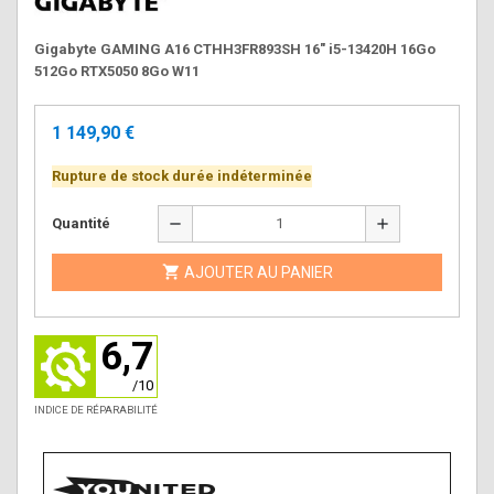
Gigabyte GAMING A16 CTHH3FR893SH 16" i5-13420H 16Go
512Go RTX5050 8Go W11
1 149,90 €
Rupture de stock durée indéterminée
remove
add
Quantité

AJOUTER AU PANIER
6,7
/10
INDICE DE RÉPARABILITÉ