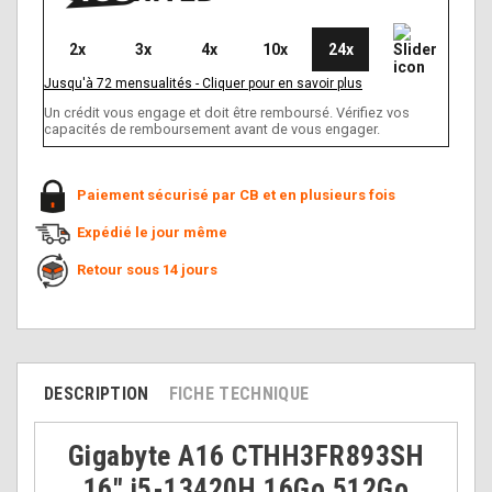
2x
3x
4x
10x
24x
Jusqu'à
72
mensualités
-
Cliquer pour en savoir plus
Un crédit vous engage et doit être remboursé. Vérifiez vos
capacités de remboursement avant de vous engager.
Paiement sécurisé par CB et en plusieurs fois
Expédié le jour même
Retour sous 14 jours
DESCRIPTION
FICHE TECHNIQUE
Gigabyte A16 CTHH3FR893SH
16" i5-13420H 16Go 512Go