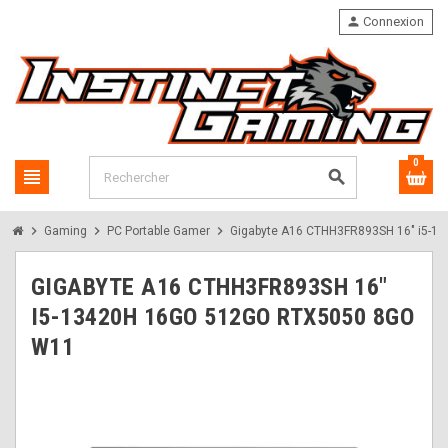
person
Connexion
0
view_headline
search
chevron_right
chevron_right
chevron_right
Gaming
PC Portable Gamer
Gigabyte A16 CTHH3FR893SH 16" i5-1
GIGABYTE A16 CTHH3FR893SH 16"
I5-13420H 16GO 512GO RTX5050 8GO
W11