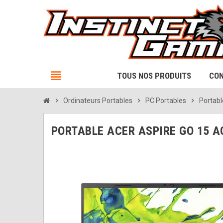
view_headline
TOUS NOS PRODUITS
CON
chevron_right
Ordinateurs Portables
chevron_right
PC Portables
chevron_right
Portab
PORTABLE ACER ASPIRE GO 15 AG