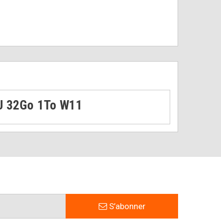
0U 32Go 1To W11
S’abonner