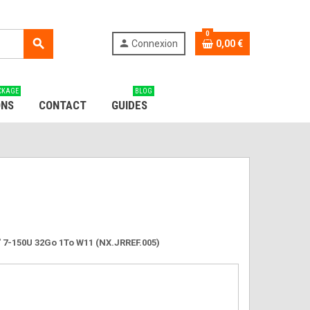
0
search
person
Connexion
0,00 €
CKAGE
BLOG
ONS
CONTACT
GUIDES
 7-150U 32Go 1To W11 (NX.JRREF.005)