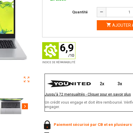
remove
Quantité

AJOUTER 
6,9
/10
INDICE DE RÉPARABILITÉ
zoom_out_map
2x
3x
Jusqu'à
72
mensualités
-
Cliquer pour en savoir plus
Un crédit vous engage et doit être remboursé. Vér
chevron_right
engager.
Paiement sécurisé par CB et en plusieurs 