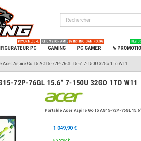
PC SUR MESURE
CHOISIS TON ARME
BY INSTINCTGAMING.GG
DESTO
FIGURATEUR PC
GAMING
PC GAMER
% PROMOTI
le Acer Aspire Go 15 AG15-72P-76GL 15.6" 7-150U 32Go 1To W11
15-72P-76GL 15.6" 7-150U 32GO 1TO W11
Portable Acer Aspire Go 15 AG15-72P-76GL 15.6"
1 049,90 €
En Stock