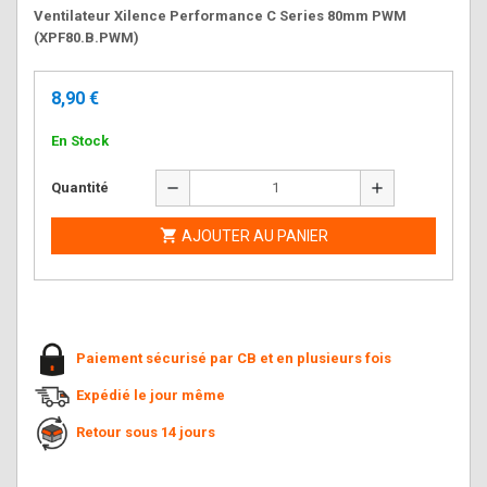
Ventilateur Xilence Performance C Series 80mm PWM
(XPF80.B.PWM)
8,90 €
En Stock
remove
add
Quantité

AJOUTER AU PANIER
Paiement sécurisé par CB et en plusieurs fois
Expédié le jour même
Retour sous 14 jours