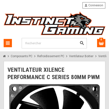
person
Connexion
0
view_headline
search
chevron_right
chevron_right
chevron_right
chevron_right
Composants PC
Refroidissement PC
Ventilateur Boitier
Ventila
VENTILATEUR XILENCE
PERFORMANCE C SERIES 80MM PWM