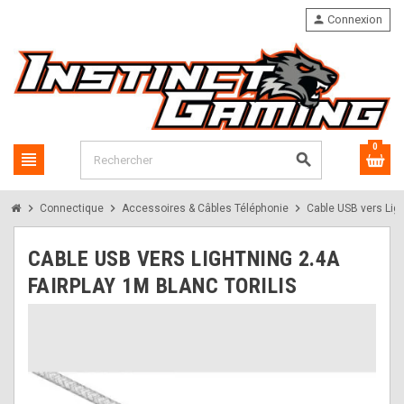
person
Connexion
0
view_headline
search
chevron_right
chevron_right
chevron_right
Connectique
Accessoires & Câbles Téléphonie
Cable USB vers Ligh
CABLE USB VERS LIGHTNING 2.4A
FAIRPLAY 1M BLANC TORILIS