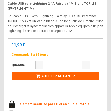
Cable USB vers Lightning 2.4A Fairplay 1M Blanc TORILIS
(FP-TRLIGHT1M)
Le câble USB vers Lightning Fairplay TORILIS (référence FP-
TRLIGHT1M) est un câble blanc d'une longueur de 1 mètre utilisé
pour charger et synchroniser les appareils Apple équipés d'un port
Lightning. Il a une capacité de charge de 2,4A.
11,90 €
Commande 3 à 15 jours
remove
add
Quantité

AJOUTER AU PANIER
Paiement sécurisé par CB et en plusieurs fois