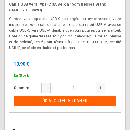
Cable USB vers Type-C 3A Belkin 15cm tressée Blanc
(CAB002BT0MWH)
Gardez vos appareils USB-C rechargés ou synchronisez votre
musique et vos photos facilement depuis un port USB-A avec ce
câble USB-C vers USB-A durable que vous pouvez utiliser partout.
Doté d’une gaine tressée en nylon pour encore plus de souplesse
et de solidité, testé pour résister à plus de 10 000 plis*, certifié
USB-IF, ce câble est fiable et performant.
10,90 €
En Stock
remove
add
Quantité

AJOUTER AU PANIER