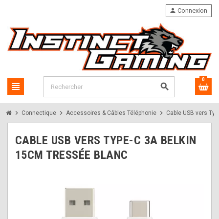
person
Connexion
0
view_headline
search
chevron_right
chevron_right
chevron_right
Connectique
Accessoires & Câbles Téléphonie
Cable USB vers Typ
CABLE USB VERS TYPE-C 3A BELKIN
15CM TRESSÉE BLANC