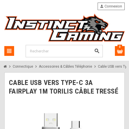
person
Connexion
0
view_headline
search
chevron_right
chevron_right
chevron_right
Connectique
Accessoires & Câbles Téléphonie
Cable USB vers Typ
CABLE USB VERS TYPE-C 3A
FAIRPLAY 1M TORILIS CÂBLE TRESSÉ