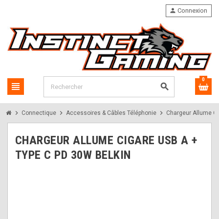
person
Connexion
0
view_headline
search
chevron_right
chevron_right
chevron_right
Connectique
Accessoires & Câbles Téléphonie
Chargeur Allume Ci
CHARGEUR ALLUME CIGARE USB A +
TYPE C PD 30W BELKIN