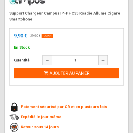
Support Chargeur Campus IP-PHC35 Roadie Allume Cigare
Smartphone
9,90 €
29,90 €
- 20,00 €
En Stock
remove
add
Quantité

AJOUTER AU PANIER
Paiement sécurisé par CB et en plusieurs fois
Expédié le jour même
Retour sous 14 jours