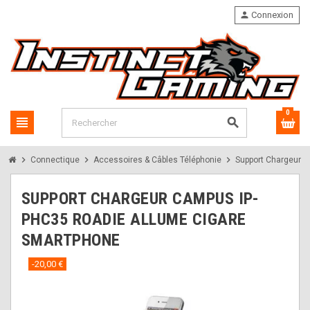
person
Connexion
0
view_headline
search
chevron_right
chevron_right
chevron_right
Connectique
Accessoires & Câbles Téléphonie
Support Chargeur 
SUPPORT CHARGEUR CAMPUS IP-
PHC35 ROADIE ALLUME CIGARE
SMARTPHONE
-20,00 €