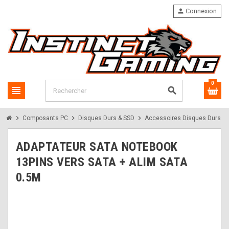
person
Connexion
0
view_headline
search
chevron_right
chevron_right
chevron_right
chevron_rig
Composants PC
Disques Durs & SSD
Accessoires Disques Durs
ADAPTATEUR SATA NOTEBOOK
13PINS VERS SATA + ALIM SATA
0.5M