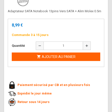
Adaptateur SATA Notebook 13pins Vers SATA + Alim Molex 0.5m
8,99 €
Commande 3 à 15 jours
remove
add
Quantité

AJOUTER AU PANIER
Paiement sécurisé par CB et en plusieurs fois
Expédié le jour même
Retour sous 14 jours