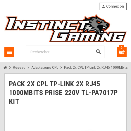
person
Connexion
0
view_headline
search
chevron_right
chevron_right
chevron_right
Réseau
Adaptateurs CPL
Pack 2x CPL TP-Link 2x RJ45 1000Mbits P
PACK 2X CPL TP-LINK 2X RJ45
1000MBITS PRISE 220V TL-PA7017P
KIT