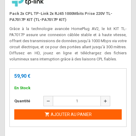
Pack 2x CPL TP-Link 2x RJ45 1000Mbits Prise 220V TL-
PA7017P KIT (TL-PA7017P KIT)
Grâce à la technologie avancée HomePlug AV2, le kit KIT TL-
PA7017P assure une connexion câblée stable et à haute vitesse,
offrant des transmissions de données jusqu’à 1000 Mbps via votre
circuit électrique, et ce pour des portées allant jusqu’à 300 mètres.
Diffusez en HD, jouez en ligne et téléchargez des fichiers
volumineux sans interruption grâce à des liaisons CPL fiables.
59,90 €
En Stock
remove
add
Quantité

AJOUTER AU PANIER