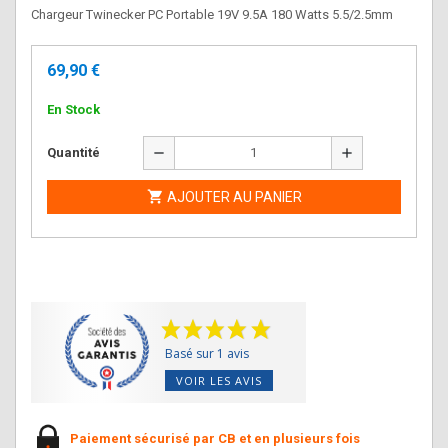
Chargeur Twinecker PC Portable 19V 9.5A 180 Watts 5.5/2.5mm
69,90 €
En Stock
remove
add
Quantité

AJOUTER AU PANIER
Basé sur 1 avis
VOIR LES AVIS
Paiement sécurisé par CB et en plusieurs fois