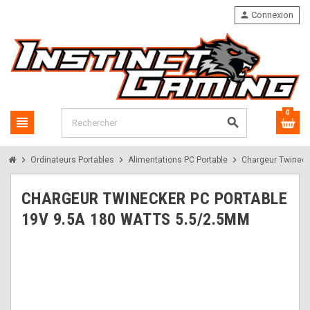
person
Connexion
0
view_headline
search
chevron_right
chevron_right
chevron_right
Ordinateurs Portables
Alimentations PC Portable
Chargeur Twineck
CHARGEUR TWINECKER PC PORTABLE
19V 9.5A 180 WATTS 5.5/2.5MM