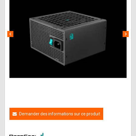
chevron_left
chevron_right
Demander des informations sur ce produit