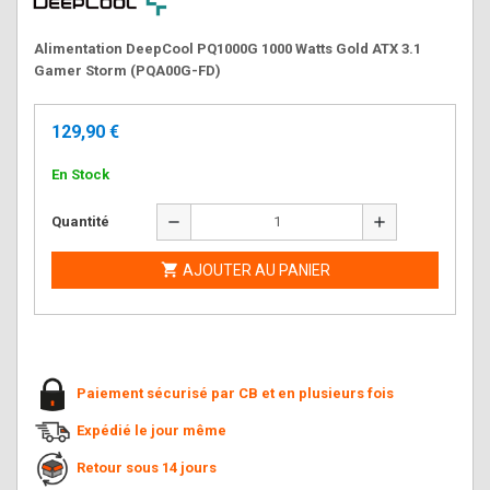
Alimentation DeepCool PQ1000G 1000 Watts Gold ATX 3.1
Gamer Storm (PQA00G-FD)
129,90 €
En Stock
remove
add
Quantité

AJOUTER AU PANIER
Paiement sécurisé par CB et en plusieurs fois
Expédié le jour même
Retour sous 14 jours