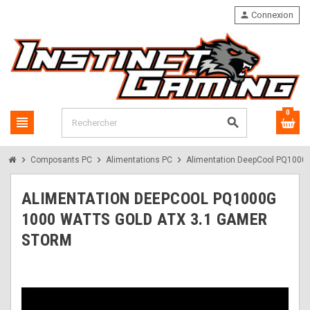
person
Connexion
0
view_headline
search
chevron_right
chevron_right
chevron_right
Composants PC
Alimentations PC
Alimentation DeepCool PQ1000G
ALIMENTATION DEEPCOOL PQ1000G
1000 WATTS GOLD ATX 3.1 GAMER
STORM