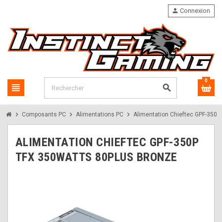
person
Connexion
0
view_headline
search
chevron_right
chevron_right
chevron_right
Composants PC
Alimentations PC
Alimentation Chieftec GPF-350
ALIMENTATION CHIEFTEC GPF-350P
TFX 350WATTS 80PLUS BRONZE