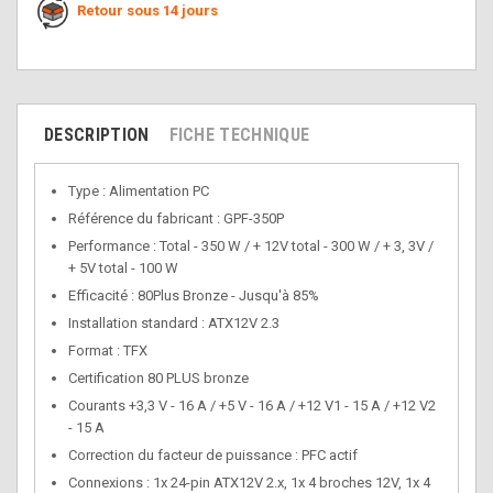
Retour sous 14 jours
DESCRIPTION
FICHE TECHNIQUE
Type
: Alimentation PC
Référence du fabricant : GPF-350P
Performance : Total - 350 W / + 12V total - 300 W / + 3, 3V /
+ 5V total - 100 W
Efficacité : 80Plus Bronze - Jusqu'à 85%
Installation standard : ATX12V 2.3
Format : TFX
Certification
80 PLUS bronze
Courants
+3,3 V - 16 A / +5 V - 16 A / +12 V1 - 15 A / +12 V2
- 15 A
Correction du facteur de puissance : PFC actif
Connexions : 1x 24-pin ATX12V 2.x, 1x 4 broches 12V, 1x 4