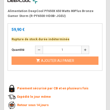
Alimentation DeepCool PF650X 650 Watts 80Plus Bronze
Gamer Storm (R-PF650X-HD0B-JGEU)
59,90 €
Rupture de stock durée indéterminée
remove
add
Quantité

AJOUTER AU PANIER
Paiement sécurisé par CB et en plusieurs fois
Expédié le jour même
Retour sous 14 jours