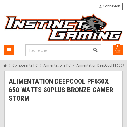
person
Connexion
0
view_headline
search
chevron_right
chevron_right
chevron_right
Composants PC
Alimentations PC
Alimentation DeepCool PF650X 
ALIMENTATION DEEPCOOL PF650X
650 WATTS 80PLUS BRONZE GAMER
STORM