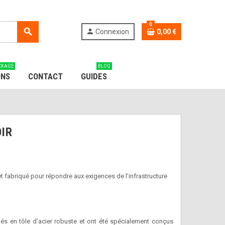
0
search
person
Connexion
0,00 €
CKAGE
BLOG
ONS
CONTACT
GUIDES
OIR
t fabriqué pour répondre aux exigences de l’infrastructure
s en tôle d’acier robuste et ont été spécialement conçus