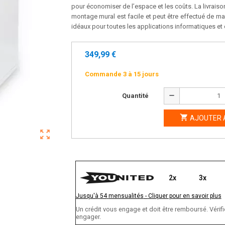
pour économiser de l’espace et les coûts. La livrais
montage mural est facile et peut être effectué de mani
idéaux pour toutes les applications informatiques e
349,99 €
Commande 3 à 15 jours
remove
Quantité

AJOUTER 
zoom_out_map
2x
3x
Jusqu'à
54
mensualités
-
Cliquer pour en savoir plus
Un crédit vous engage et doit être remboursé. Vér
engager.