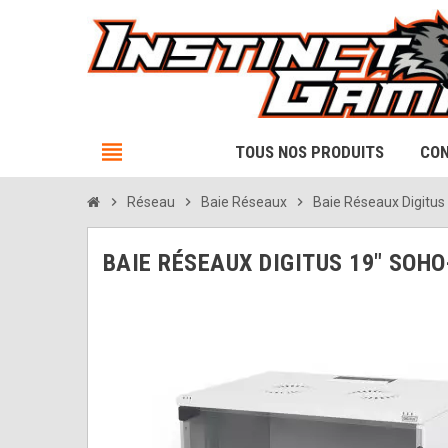
view_headline
TOUS NOS PRODUITS
CON
chevron_right
Réseau
chevron_right
Baie Réseaux
chevron_right
Baie Réseaux Digitu
BAIE RÉSEAUX DIGITUS 19" SOHO