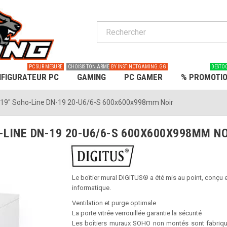
PC SUR MESURE
CHOISIS TON ARME
BY INSTINCTGAMING.GG
DESTO
FIGURATEUR PC
GAMING
PC GAMER
% PROMOTI
s 19" Soho-Line DN-19 20-U6/6-S 600x600x998mm Noir
-LINE DN-19 20-U6/6-S 600X600X998MM N
Le boîtier mural DIGITUS® a été mis au point, conçu e
informatique.
Ventilation et purge optimale
La porte vitrée verrouillée garantie la sécurité
Les boîtiers muraux SOHO non montés sont fabriqué