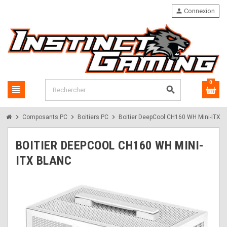
person
Connexion
0
view_headline
search
chevron_right
chevron_right
chevron_right
Composants PC
Boitiers PC
Boitier DeepCool CH160 WH Mini-ITX B
BOITIER DEEPCOOL CH160 WH MINI-
ITX BLANC