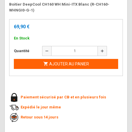
Boitier DeepCool CH160 WH Mini-ITX Blanc (R-CH160-
WHNGI0-G-1)
69,90 €
En Stock
remove
add
Quantité

AJOUTER AU PANIER
Paiement sécurisé par CB et en plusieurs fois
Expédié le jour même
Retour sous 14 jours