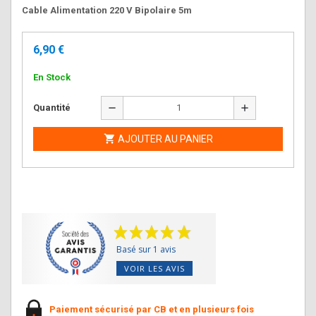
Cable Alimentation 220 V Bipolaire 5m
6,90 €
En Stock
remove
add
Quantité

AJOUTER AU PANIER
Basé sur 1 avis
VOIR LES AVIS
Paiement sécurisé par CB et en plusieurs fois