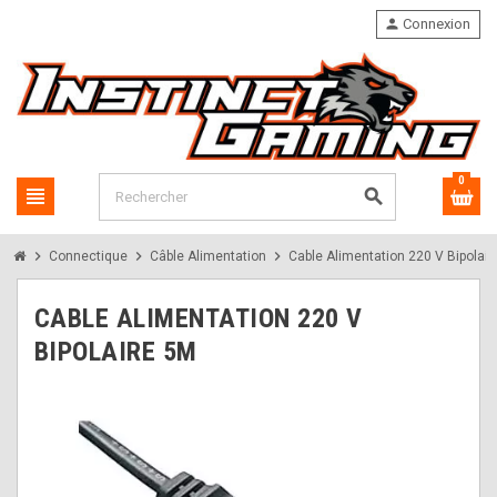
person
Connexion
0
view_headline
search
chevron_right
chevron_right
chevron_right
Connectique
Câble Alimentation
Cable Alimentation 220 V Bipolai
CABLE ALIMENTATION 220 V
BIPOLAIRE 5M