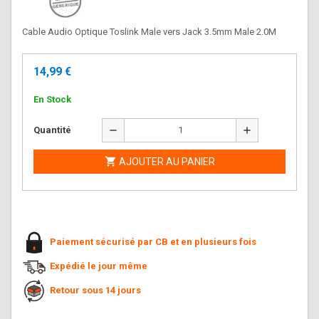
Cable Audio Optique Toslink Male vers Jack 3.5mm Male 2.0M
14,99 €
En Stock
remove
add
Quantité

AJOUTER AU PANIER
Paiement sécurisé par CB et en plusieurs fois
Expédié le jour même
Retour sous 14 jours