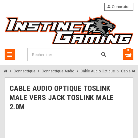
person
Connexion
0
view_headline
search
chevron_right
chevron_right
chevron_right
chevron_right
Connectique
Connectique Audio
Câble Audio Optique
Cable Aud
CABLE AUDIO OPTIQUE TOSLINK
MALE VERS JACK TOSLINK MALE
2.0M