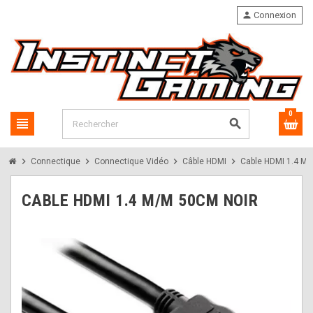
person
Connexion
0
view_headline
search
chevron_right
chevron_right
chevron_right
chevron_right
Connectique
Connectique Vidéo
Câble HDMI
Cable HDMI 1.4 M/
CABLE HDMI 1.4 M/M 50CM NOIR