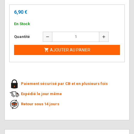
6,90 €
En Stock
remove
add
Quantité

AJOUTER AU PANIER
Paiement sécurisé par CB et en plusieurs fois
Expédié le jour même
Retour sous 14 jours