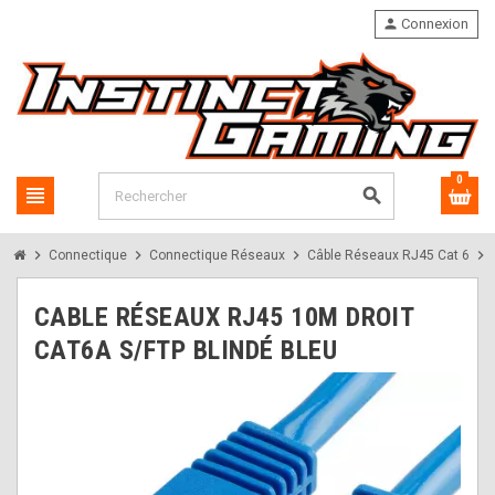
person
Connexion
0
view_headline
search
chevron_right
chevron_right
chevron_right
chevron_right
Connectique
Connectique Réseaux
Câble Réseaux RJ45 Cat 6
CABLE RÉSEAUX RJ45 10M DROIT
CAT6A S/FTP BLINDÉ BLEU