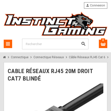
person
Connexion
0
view_headline
search
chevron_right
chevron_right
chevron_right
chevron_right
Connectique
Connectique Réseaux
Câble Réseaux RJ45 Cat 6
CABLE RÉSEAUX RJ45 20M DROIT
CAT7 BLINDÉ