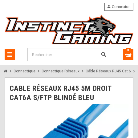
person
Connexion
0
view_headline
search
chevron_right
chevron_right
chevron_right
chevron_right
Connectique
Connectique Réseaux
Câble Réseaux RJ45 Cat 6
CABLE RÉSEAUX RJ45 5M DROIT
CAT6A S/FTP BLINDÉ BLEU