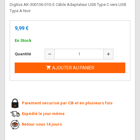
Digitus AK-300136-010-S Câble Adaptateur USB Type C vers USB
Type A Noir
9,99 €
En Stock
remove
add
Quantité

AJOUTER AU PANIER
Paiement sécurisé par CB et en plusieurs fois
Expédié le jour même
Retour sous 14 jours