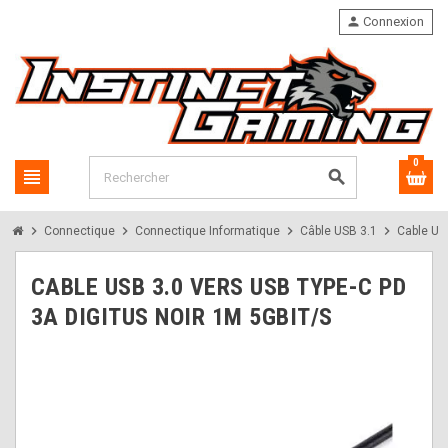
person
Connexion
0
view_headline
search
chevron_right
chevron_right
chevron_right
chevron_right
Connectique
Connectique Informatique
Câble USB 3.1
Cable US
CABLE USB 3.0 VERS USB TYPE-C PD
3A DIGITUS NOIR 1M 5GBIT/S