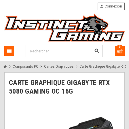
person
Connexion
0
view_headline
search
chevron_right
chevron_right
chevron_right
Composants PC
Cartes Graphiques
Carte Graphique Gigabyte RT
CARTE GRAPHIQUE GIGABYTE RTX
5080 GAMING OC 16G