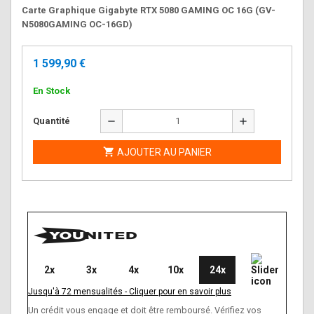
Carte Graphique Gigabyte RTX 5080 GAMING OC 16G (GV-
N5080GAMING OC-16GD)
1 599,90 €
En Stock
remove
add
Quantité

AJOUTER AU PANIER
2x
3x
4x
10x
24x
Jusqu'à
72
mensualités
-
Cliquer pour en savoir plus
Un crédit vous engage et doit être remboursé. Vérifiez vos