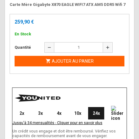
Carte Mère Gigabyte X870 EAGLE WIFI7 ATX AM5 DDR5 Wifi 7
259,90 €
En Stock
remove
add
Quantité

AJOUTER AU PANIER
2x
3x
4x
10x
24x
Jusqu'à
34
mensualités
-
Cliquer pour en savoir plus
Un crédit vous engage et doit être remboursé. Vérifiez vos
capacités de remboursement avant de vous engager.