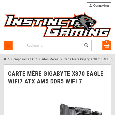
person
Connexion
0
view_headline
search
chevron_right
chevron_right
chevron_right
Composants PC
Cartes Mères
Carte Mère Gigabyte X870 EAGLE WI
CARTE MÈRE GIGABYTE X870 EAGLE
WIFI7 ATX AM5 DDR5 WIFI 7