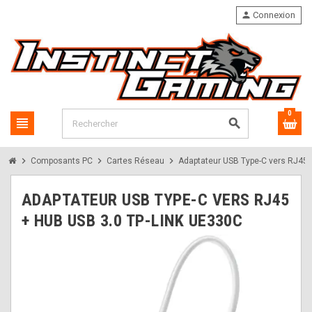
person
Connexion
0
view_headline
search
chevron_right
chevron_right
chevron_right
Composants PC
Cartes Réseau
Adaptateur USB Type-C vers RJ45 
ADAPTATEUR USB TYPE-C VERS RJ45
+ HUB USB 3.0 TP-LINK UE330C