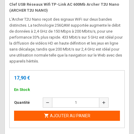
Clef USB Réseaux Wifi TP-Link AC 600Mb Archer T2U Nano
(ARCHER T2U NANO)
L'Archer T2U Nano reçoit des signaux WiFi sur deux bandes
distinctes. La technologie 256QAM supportée augmente le débit
de données à 2,4 GHz de 150 Mbps à 200 Mbits/s, pour une
performance 33% plus rapide. 433 Mbit/s sur 5 GHz est idéal pour
la diffusion de vidéos HD en haute définition et les jeux en ligne
sans décalage, tandis que 200 Mbit/s sur 2,4 GHz est idéal pour
une utilisation normale telle que la navigation sur le Web avec des
appareils hérités.
17,90 €
En Stock
remove
add
Quantité

AJOUTER AU PANIER