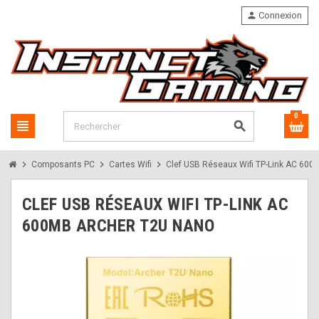
person
Connexion
0
view_headline
search
chevron_right
chevron_right
chevron_right
Composants PC
Cartes Wifi
Clef USB Réseaux Wifi TP-Link AC 600
CLEF USB RÉSEAUX WIFI TP-LINK AC
600MB ARCHER T2U NANO