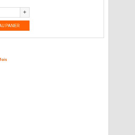
add
AU PANIER
fois