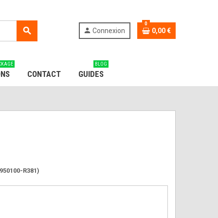
0
search
person
Connexion
0,00 €
CKAGE
BLOG
ONS
CONTACT
GUIDES
2950100-R381)