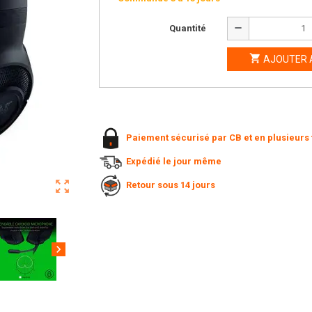
remove
Quantité

AJOUTER 
Paiement sécurisé par CB et en plusieurs 
Expédié le jour même
zoom_out_map
Retour sous 14 jours
chevron_right