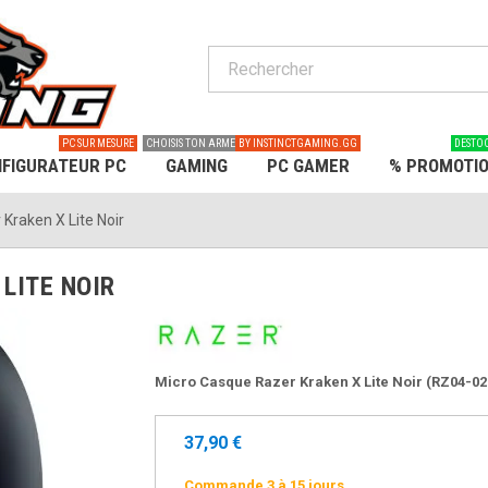
PC SUR MESURE
CHOISIS TON ARME
BY INSTINCTGAMING.GG
DESTO
FIGURATEUR PC
GAMING
PC GAMER
% PROMOTI
Kraken X Lite Noir
LITE NOIR
Micro Casque Razer Kraken X Lite Noir (RZ04-0
37,90 €
Commande 3 à 15 jours