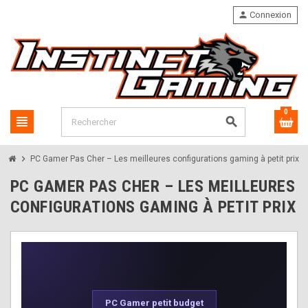
person
Connexion
0
view_headline
search
chevron_right
PC Gamer Pas Cher – Les meilleures configurations gaming à petit prix
PC GAMER PAS CHER – LES MEILLEURES
CONFIGURATIONS GAMING À PETIT PRIX
PC Gamer petit budget