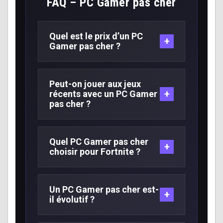
FAQ – PC Gamer pas cher
Quel est le prix d’un PC
+
Gamer pas cher ?
Un PC Gamer pas cher démarre
généralement autour de 800€ à
Peut-on jouer aux jeux
+
récents avec un PC Gamer
1000€ pour jouer confortablement
pas cher ?
en Full HD 1080p.
Oui, un PC Gamer pas cher bien
configuré permet de jouer à de
Quel PC Gamer pas cher
+
choisir pour Fortnite ?
nombreux jeux récents avec des
réglages adaptés.
Pour Fortnite, un PC Gamer autour
de 1000€ est souvent suffisant pour
Un PC Gamer pas cher est-
+
il évolutif ?
jouer en 1080p avec une très bonne
fluidité.
Oui, nos PC Gamer sont évolutifs.