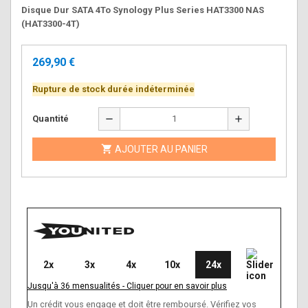
Disque Dur SATA 4To Synology Plus Series HAT3300 NAS
(HAT3300-4T)
269,90 €
Rupture de stock durée indéterminée
remove
add
Quantité

AJOUTER AU PANIER
2x
3x
4x
10x
24x
Jusqu'à
36
mensualités
-
Cliquer pour en savoir plus
Un crédit vous engage et doit être remboursé. Vérifiez vos