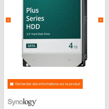
chevron_left
chevron_right
Demander des informations sur ce produit