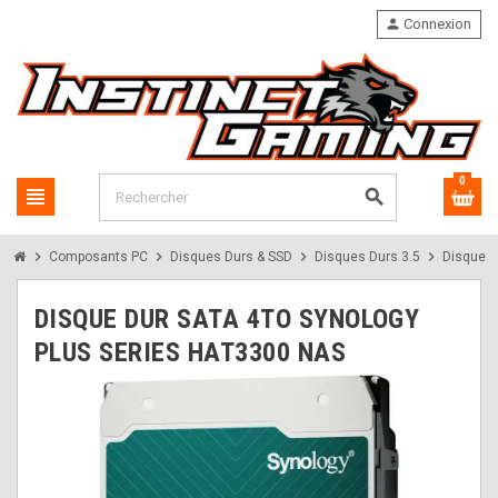
person
Connexion
0
view_headline
search
chevron_right
chevron_right
chevron_right
chevron_right
Composants PC
Disques Durs & SSD
Disques Durs 3.5
Disque D
DISQUE DUR SATA 4TO SYNOLOGY
PLUS SERIES HAT3300 NAS