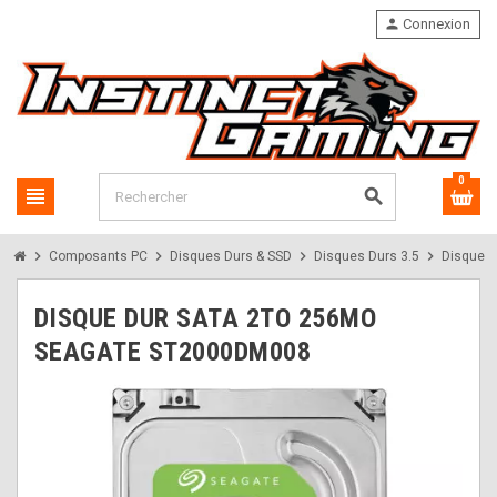
person
Connexion
0
view_headline
search
chevron_right
chevron_right
chevron_right
chevron_right
Composants PC
Disques Durs & SSD
Disques Durs 3.5
Disque 
DISQUE DUR SATA 2TO 256MO
SEAGATE ST2000DM008