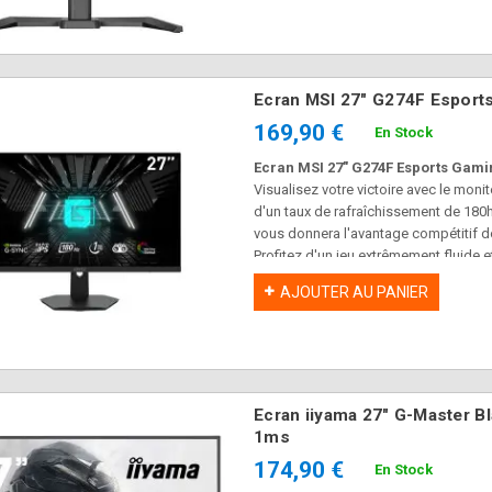
Ecran MSI 27" G274F Espor
169,90 €
En Stock
Ecran MSI 27" G274F Esports Gam
Visualisez votre victoire avec le moni
d'un taux de rafraîchissement de 180
vous donnera l'avantage compétitif d
Profitez d'un jeu extrêmement fluide 
NVIDIA G-SYNC lorsqu'il est associé 
AJOUTER AU PANIER
Ecran iiyama 27" G-Master
1ms
174,90 €
En Stock