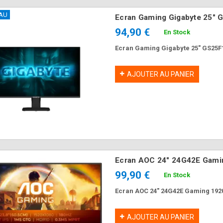
AU
Ecran Gaming Gigabyte 25"
94,90 €
En Stock
Ecran Gaming Gigabyte 25" GS25F
AJOUTER AU PANIER
Ecran AOC 24" 24G42E Gam
99,90 €
En Stock
Ecran AOC 24" 24G42E Gaming 192
AJOUTER AU PANIER