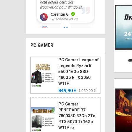
PC GAMER
PC Gamer League of
Legends Ryzen 5
5500 16Go SSD
480Go RTX 3050
W11P
849,90 €
1 059,90 €
PC Gamer
RENEGADE R7-
7800X3D 32Go 2To
RTX 5070 Ti 16Go
W11Pro