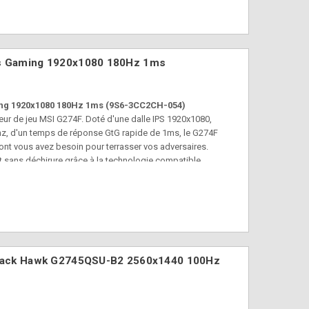
ts Gaming 1920x1080 180Hz 1ms
ing 1920x1080 180Hz 1ms (9S6-3CC2CH-054)
teur de jeu MSI G274F. Doté d'une dalle IPS 1920x1080,
hz, d'un temps de réponse GtG rapide de 1ms, le G274F
ont vous avez besoin pour terrasser vos adversaires.
et sans déchirure grâce à la technologie compatible
à une carte graphique NVIDIA compatible.
 Black Hawk G2745QSU-B2 2560x1440 100Hz