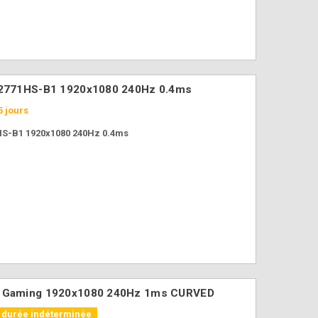
 G2771HS-B1 1920x1080 240Hz 0.4ms
 jours
HS-B1 1920x1080 240Hz 0.4ms
Boitier DeepCoo
Boitier DeepCool
CH260 WOOD Bo
CG330 3F ARGB Noir
mATX Noir
64,90 €
69,90 €
2 Gaming 1920x1080 240Hz 1ms CURVED
k durée indéterminée