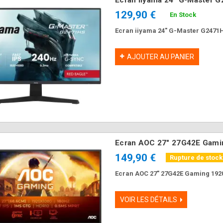
129,90 €
En Stock
Ecran iiyama 24" G-Master G2471
AJOUTER AU PANIER
Ecran AOC 27" 27G42E Gam
149,90 €
Rupture de stoc
Ecran AOC 27" 27G42E Gaming 192
VOIR LES DÉTAILS