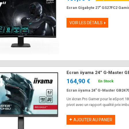
Ecran Gigabyte 27" GS27FC2 Gam
VOIR LES DÉTAILS
Ecran iiyama 24" G-Master
164,90 €
En Stock
Ecran iiyama 24" G-Master GB247
Un écran Pro Gamer pour le eSport 18
pivot avec un rapport qualité prix imba
AJOUTER AU PANIER