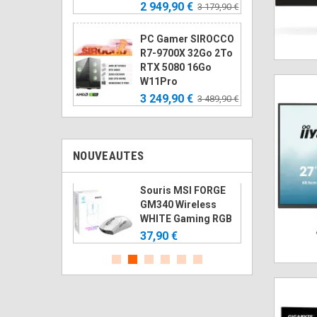
2 949,90 €
3 179,90 €
PC Gamer SIROCCO
R7-9700X 32Go 2To
RTX 5080 16Go
W11Pro
3 249,90 €
3 489,90 €
NOUVEAUTES
rtable 16Go
Souris MSI FORGE
Innovation
GM340 Wireless
CL22
WHITE Gaming RGB
€
37,90 €