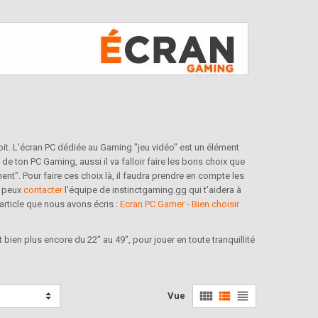
roit. L'écran PC dédiée au Gaming "jeu vidéo" est un élément
de ton PC Gaming, aussi il va falloir faire les bons choix que
ment". Pour faire ces choix là, il faudra prendre en compte les
u peux
contacter
l'équipe de instinctgaming.gg qui t'aidera à
 article que nous avons écris :
Ecran PC Gamer - Bien choisir
bien plus encore du 22" au 49", pour jouer en toute tranquillité
view_comfy
view_list
view_headline
Vue