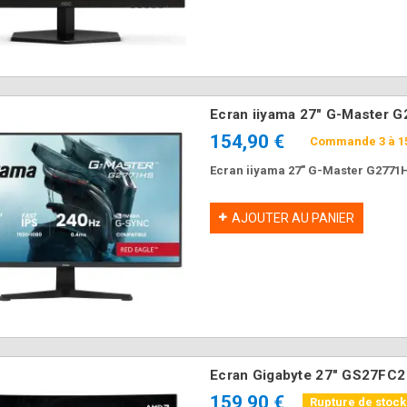
Ecran iiyama 27" G-Master
154,90 €
Commande 3 à 15
Ecran iiyama 27" G-Master G2771
AJOUTER AU PANIER
Souris MSI FORGE
Boitier DeepCool
GM340 Wireless
CG330 3F WH ARGB
NAVY Gaming RGB
Blanc
37,90 €
64,90 €
Ecran Gigabyte 27" GS27FC
159,90 €
Rupture de stoc