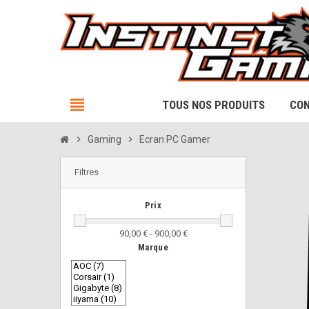
view_headline
TOUS NOS PRODUITS
CON
chevron_right
Gaming
chevron_right
Ecran PC Gamer
Filtres
Prix
90,00 € - 900,00 €
Marque