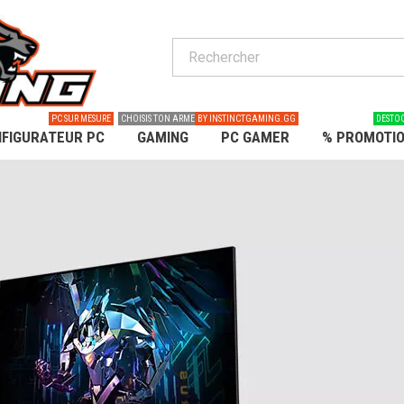
PC SUR MESURE
CHOISIS TON ARME
BY INSTINCTGAMING.GG
DESTO
FIGURATEUR PC
GAMING
PC GAMER
% PROMOTI