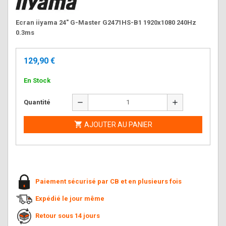
Ecran iiyama 24" G-Master G2471HS-B1 1920x1080 240Hz
0.3ms
129,90 €
En Stock
remove
add
Quantité

AJOUTER AU PANIER
Paiement sécurisé par CB et en plusieurs fois
Expédié le jour même
Retour sous 14 jours