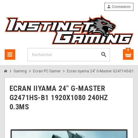
person
Connexion
0
view_headline
search
chevron_right
chevron_right
chevron_right
Gaming
Ecran PC Gamer
Ecran iiyama 24" G-Master G2471HS-B1 
ECRAN IIYAMA 24" G-MASTER
G2471HS-B1 1920X1080 240HZ
0.3MS