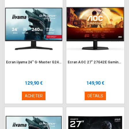
Ecran iiyama 24" G-Master G2471HS-B1 1920x1080 240Hz 0.3ms
Ecran AOC 27" 27G42E Gaming 1920x1080 180Hz 1ms
129,90 €
149,90 €
ACHETER
DÉTAILS