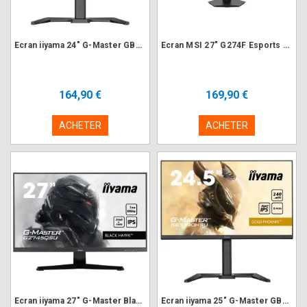
Ecran iiyama 24" G-Master GB2470HSU-B6 1920x1080 180Hz 0.2ms
Ecran MSI 27" G274F Esports Gaming 1920x1080 180Hz 1ms
164,90 €
169,90 €
ACHETER
ACHETER
Ecran iiyama 27" G-Master Black Hawk G2745QSU-B2 2560x1440 100Hz 1ms
Ecran iiyama 25" G-Master GB2590HSU-B5 1920x1080 240Hz 0.4ms