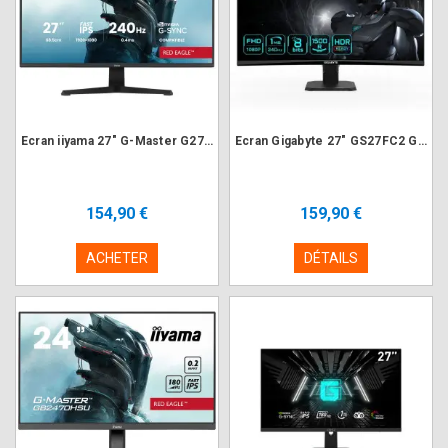
Ecran iiyama 27" G-Master G2771HS-B1 1920x1080 240Hz 0.4ms
Ecran Gigabyte 27" GS27FC2 Gaming 1920x1080 240Hz 1ms CURVED
154,90 €
159,90 €
ACHETER
DÉTAILS