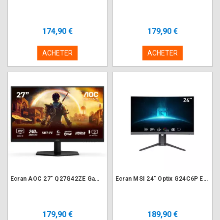
174,90 €
179,90 €
ACHETER
ACHETER
Ecran AOC 27" Q27G42ZE Gaming 2560x1440 240Hz 1ms
Ecran MSI 24" Optix G24C6P E2 1920x1080 180Hz 1ms CURVED
179,90 €
189,90 €