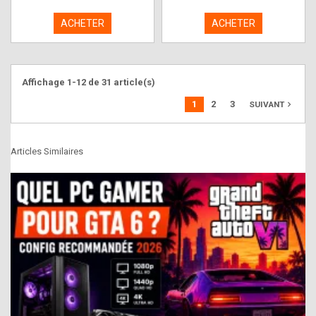
ACHETER
ACHETER
Affichage 1-12 de 31 article(s)
1
2
3
navigate_next
SUIVANT
Articles Similaires