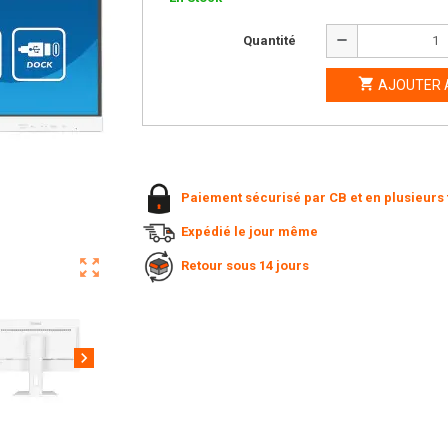
remove
Quantité

AJOUTER 
Paiement sécurisé par CB et en plusieurs 
Expédié le jour même
zoom_out_map
Retour sous 14 jours
chevron_right