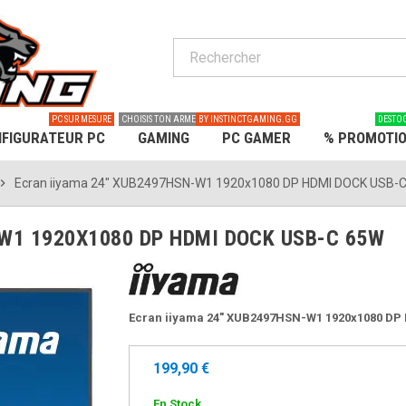
PC SUR MESURE
CHOISIS TON ARME
BY INSTINCTGAMING.GG
DESTO
FIGURATEUR PC
GAMING
PC GAMER
% PROMOTI
ron_right
Ecran iiyama 24" XUB2497HSN-W1 1920x1080 DP HDMI DOCK USB-
W1 1920X1080 DP HDMI DOCK USB-C 65W
Ecran iiyama 24" XUB2497HSN-W1 1920x1080 D
199,90 €
En Stock