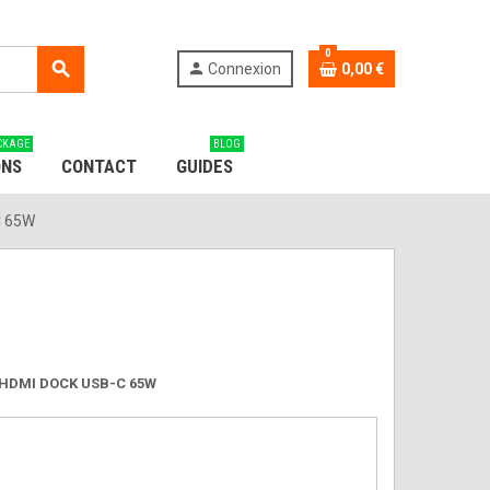
0
search
person
Connexion
0,00 €
CKAGE
BLOG
ONS
CONTACT
GUIDES
C 65W
P HDMI DOCK USB-C 65W