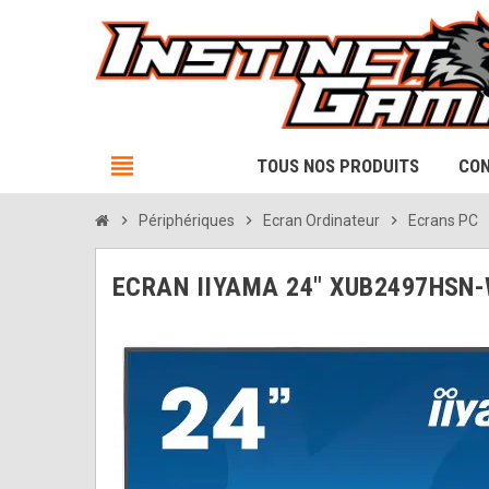
view_headline
TOUS NOS PRODUITS
CON
chevron_right
Périphériques
chevron_right
Ecran Ordinateur
chevron_right
Ecrans PC
chev
ECRAN IIYAMA 24" XUB2497HSN-