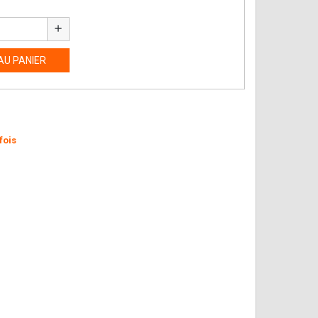
add
AU PANIER
fois