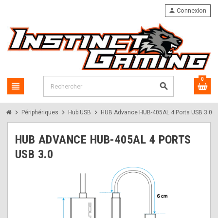
person
Connexion
0
view_headline
search
chevron_right
chevron_right
chevron_right
Périphériques
Hub USB
HUB Advance HUB-405AL 4 Ports USB 3.0
HUB ADVANCE HUB-405AL 4 PORTS
USB 3.0