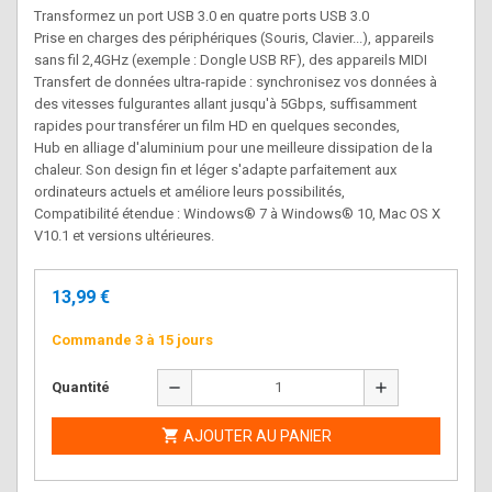
Transformez un port USB 3.0 en quatre ports USB 3.0
Prise en charges des périphériques (Souris, Clavier...), appareils
sans fil 2,4GHz (exemple : Dongle USB RF), des appareils MIDI
Transfert de données ultra-rapide : synchronisez vos données à
des vitesses fulgurantes allant jusqu'à 5Gbps, suffisamment
rapides pour transférer un film HD en quelques secondes,
Hub en alliage d'aluminium pour une meilleure dissipation de la
chaleur. Son design fin et léger s'adapte parfaitement aux
ordinateurs actuels et améliore leurs possibilités,
Compatibilité étendue : Windows® 7 à Windows® 10, Mac OS X
V10.1 et versions ultérieures.
13,99 €
Commande 3 à 15 jours
remove
add
Quantité

AJOUTER AU PANIER