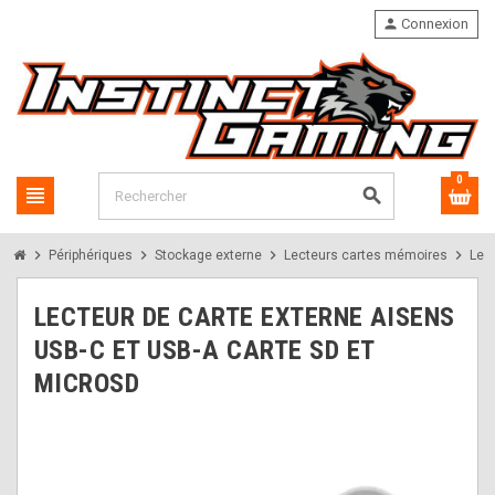
person
Connexion
0
view_headline
search
chevron_right
chevron_right
chevron_right
chevron_right
Périphériques
Stockage externe
Lecteurs cartes mémoires
Lec
LECTEUR DE CARTE EXTERNE AISENS
USB-C ET USB-A CARTE SD ET
MICROSD