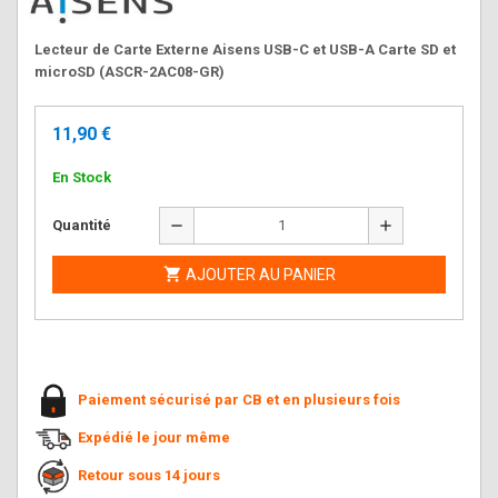
Lecteur de Carte Externe Aisens USB-C et USB-A Carte SD et
microSD (ASCR-2AC08-GR)
11,90 €
En Stock
remove
add
Quantité

AJOUTER AU PANIER
Paiement sécurisé par CB et en plusieurs fois
Expédié le jour même
Retour sous 14 jours