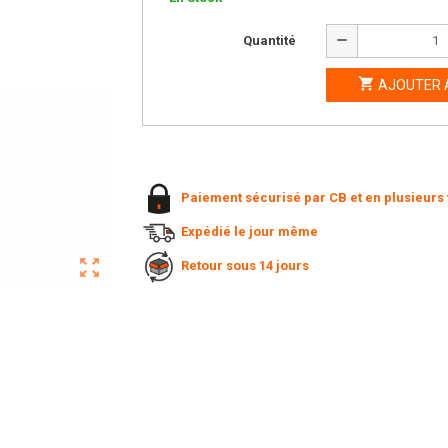
remove
Quantité

AJOUTER 
Paiement sécurisé par CB et en plusieurs 
Expédié le jour même
zoom_out_map
Retour sous 14 jours