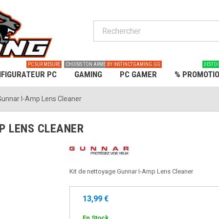
PC SUR MESURE
CHOISIS TON ARME
BY INSTINCTGAMING.GG
DESTO
FIGURATEUR PC
GAMING
PC GAMER
% PROMOTI
 Gunnar I-Amp Lens Cleaner
P LENS CLEANER
Kit de nettoyage Gunnar I-Amp Lens Cleaner
13,99 €
En Stock