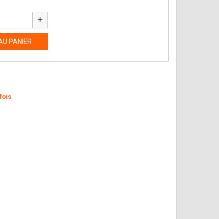
add
AU PANIER
fois