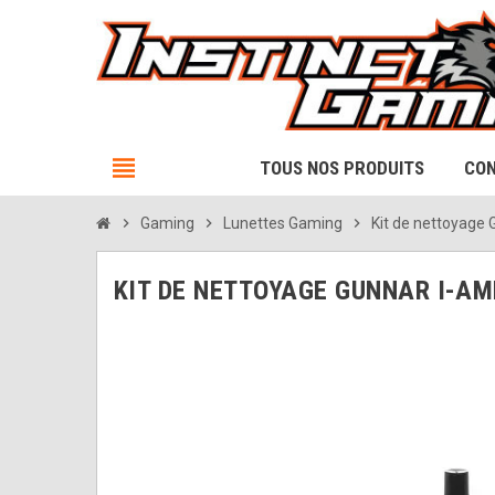
view_headline
TOUS NOS PRODUITS
CON
chevron_right
Gaming
chevron_right
Lunettes Gaming
chevron_right
Kit de nettoyage
KIT DE NETTOYAGE GUNNAR I-AM