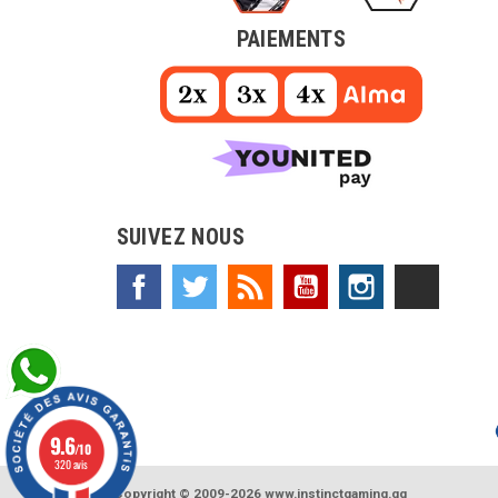
PAIEMENTS
SUIVEZ NOUS
Facebook
Twitter
Rss
YouTube
Instagram
TikTok
9.6
/10
320 avis
Copyright © 2009-2026 www.instinctgaming.gg