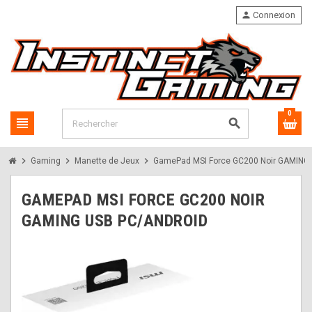
person
Connexion
0
view_headline
search
chevron_right
chevron_right
chevron_right
Gaming
Manette de Jeux
GamePad MSI Force GC200 Noir GAMING 
GAMEPAD MSI FORCE GC200 NOIR
GAMING USB PC/ANDROID