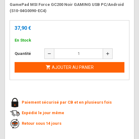
GamePad MSI Force GC200 Noir GAMING USB PC/Android
(S10-04G0090-EC4)
37,90 €
En Stock
remove
add
Quantité

AJOUTER AU PANIER
Paiement sécurisé par CB et en plusieurs fois
Expédié le jour même
Retour sous 14 jours