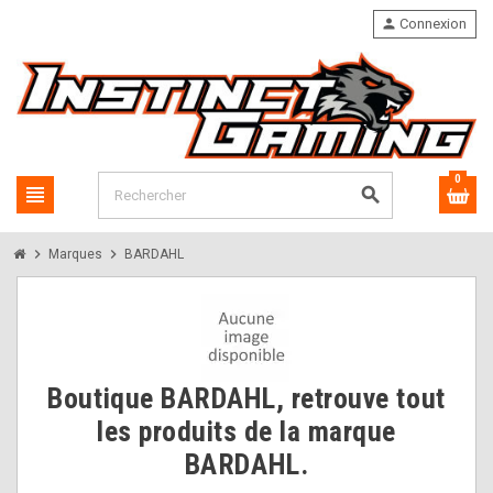
person
Connexion
0
view_headline
search
chevron_right
chevron_right
Marques
BARDAHL
Boutique BARDAHL, retrouve tout
les produits de la marque
BARDAHL.