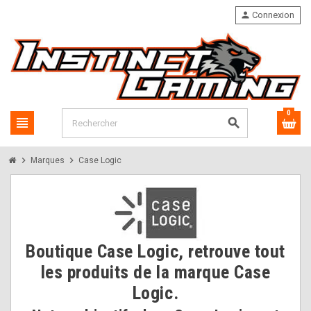
person
Connexion
0
view_headline
search
chevron_right
chevron_right
Marques
Case Logic
Boutique Case Logic, retrouve tout
les produits de la marque Case
Logic.