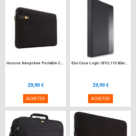
Housse Neoprène Portable Case Logic LAPS114K Noir 14"
Etui Case Logic UFOL110 Black up to 10.2" / 17.8 x 27.5 x 1.6 cm
29,90 €
29,99 €
ACHETER
ACHETER