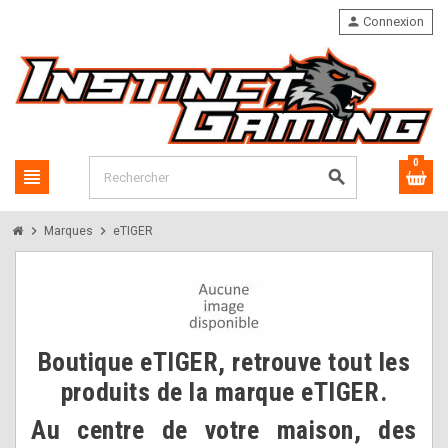
person
Connexion
0
view_headline
search
chevron_right
chevron_right
Marques
eTIGER
Boutique eTIGER, retrouve tout les
produits de la marque eTIGER.
Au centre de votre maison, des