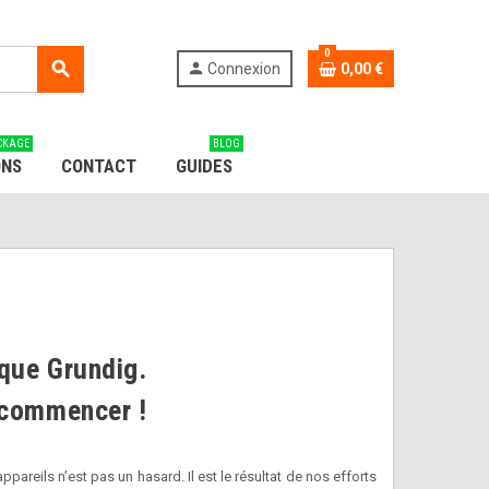
0
search
person
Connexion
0,00 €
CKAGE
BLOG
ONS
CONTACT
GUIDES
rque Grundig.
e commencer !
reils n’est pas un hasard. Il est le résultat de nos efforts