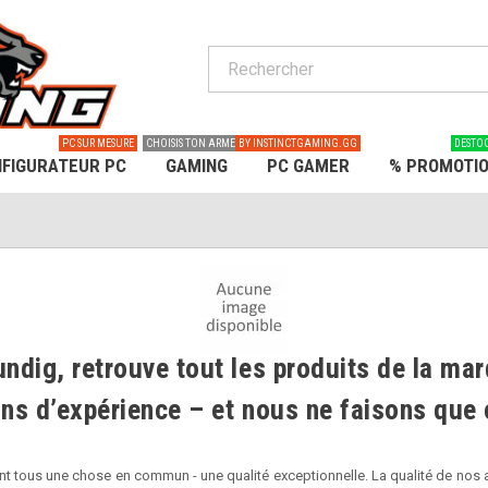
PC SUR MESURE
CHOISIS TON ARME
BY INSTINCTGAMING.GG
DESTO
FIGURATEUR PC
GAMING
PC GAMER
% PROMOTI
ndig, retrouve tout les produits de la ma
ans d’expérience – et nous ne faisons qu
 tous une chose en commun - une qualité exceptionnelle. La qualité de nos appa