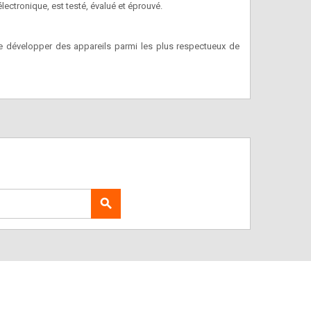
électronique, est testé, évalué et éprouvé.
e développer des appareils parmi les plus respectueux de
search